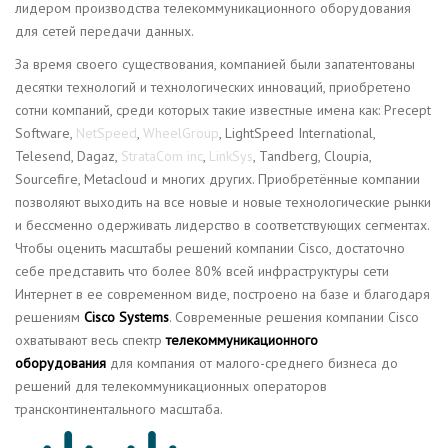
лидером производства телекоммуникационного оборудования
для сетей передачи данных.
За время своего существования, компанией были запатентованы
десятки технологий и технологических инноваций, приобретено
сотни компаний, среди которых такие известные имена как: Precept
Software,
NetSpeed
,
WheelGroup
, LightSpeed International,
Telesend, Dagaz,
StrataCom inc
,
LinkSys
, Tandberg, Cloupia,
Sourcefire, Metacloud и многих других. Приобретённые компании
позволяют выходить на все новые и новые технологические рынки
и бессменно одерживать лидерство в соответствующих сегментах.
Чтобы оценить масштабы решений компании Cisco, достаточно
себе представить что более 80% всей инфраструктуры сети
Интернет в ее современном виде, построено на базе и благодаря
решениям
Cisco Systems
. Современные решения компании Cisco
охватывают весь спектр
телекоммуникационного
оборудования
для компания от малого-среднего бизнеса до
решений для телекоммуникационных операторов
трансконтинентального масштаба.