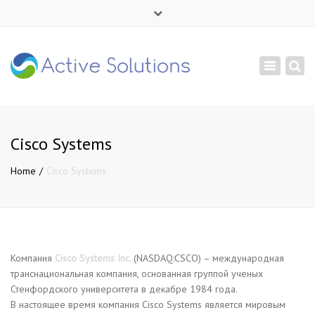
×
Mon - Sat: 9:00 - 18:00
Toggle
+ 380 44 232 1166
navigation
info@active-solutions.com.ua
Cisco Systems
Home
Cisco Systems
Компания
Cisco Systems Inc.
(NASDAQ:CSCO) – международная
транснациональная компания, основанная группой ученых
Стенфордского университета в декабре 1984 года.
В настоящее время компания Cisco Systems является мировым