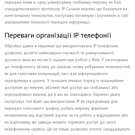
передачі мови в одну універсальну глобальну мережу на базі
стандартизованого протоколу IP. Сучасні мережі, що базуються на
комп’ютерних технологіях, поступово поглинули і розчинили в собі
альтернативні технології передачі інформації.
Переваги організації IP телефонії
Обробка даних в мережах що використовують IP телефонію,
дозволяє досягти неймовірної гнучкості та універсальності,
зручність яких ви могли б оцінити при роботі з Web. У застосуванні
до телефонного зв’язку це означає появу небувалих можливостей,
як для голосових комунікацій, так і для інформаційного
середовища в цілому. У сучасних умовах, поряд із традиційним
доступом до мережі, абонент має доступ до глобальної або
корпоративної мережі де б він не знаходився. Окремої уваги
заслуговує той факт, що використання IP як середовища для
передачі голосового трафіку, робить мережу фактично
незалежною від відстаней: вдома чи на роботі, у відрядженні або
на відпочинку, ви завжди можете отримати доступ до свого
телефонному сервісу. Це не тільки дозволяє істотно заощаджувати