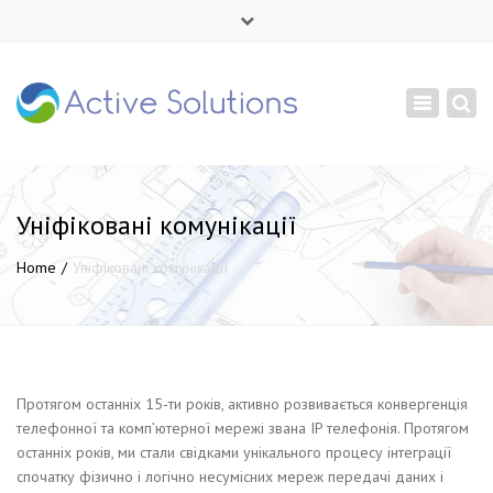
×
Mon - Sat: 9:00 - 18:00
Toggle
+ 380 44 232 1166
navigation
info@active-solutions.com.ua
Уніфіковані комунікації
Home
Уніфіковані комунікації
Протягом останніх 15-ти років, активно розвивається конвергенція
телефонної та комп’ютерної мережі звана IP телефонія. Протягом
останніх років, ми стали свідками унікального процесу інтеграції
спочатку фізично і логічно несумісних мереж передачі даних і