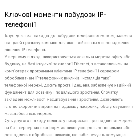
Ключові моменти побудови IP-
телефонії
Існує декілька підходів до побудови телефонної мережі, залежно
від цілей і розміру компанії для якої здійснюється впровадження
рішення IP телефонії.
У першому підході використовується локальна мережа офісу або
будинку, на базі існуючої технології Ethernet, з встановленими на
комп’ютерах програмами клієнтами IP телефонії і сервером
оброблювачем IP телефонних викликів. Інсталяція такої
телефонної мережі, досить проста і дешева, забезпечує надійний
фундамент для розвитку і подальшого зростання. Спочатку
закладені можливості масштабування і зростання, дозволяють
істотно скоротити витрати на подальшу настройку, обслуговування і
масштабованість мережі.
Суть другого підходу полягає у використанні розподіленої мережі
на базі серверних платформ які виконують роль регіональних або
розподілених обробників викликів, що забезпечують комутацію