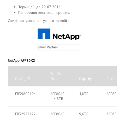
Термін дії: до 29-07-2016
Попередня реєстрація проекту.
Спеціальні умови стосуються позицій :
NetApp AFF80XX
Bundle
Config ID
Name
Capacity
Platfo
FB39800194
AFF8040
4,8TB
AFF80
– 4.8TB
FB32932122
AFF8040
9,6TB
AFF80