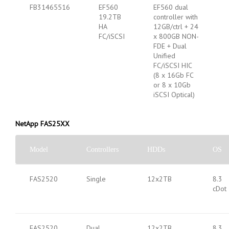
FB31465516
EF560
EF560 dual
19.2TB
controller with
HA
12GB/ctrl + 24
FC/iSCSI
x 800GB NON-
FDE + Dual
Unified
FC/iSCSI HIC
(8 x 16Gb FC
or 8 x 10Gb
iSCSI Optical)
NetApp FAS25XX
Model
Controllers
HDDs
OS
FAS2520
Single
12x2TB
8.3
cDot
FAS2520
Dual
12x2TB
8.3