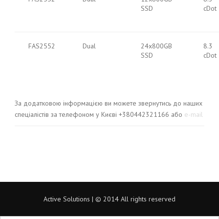
SSD
cDot
FAS2552
Dual
24x800GB
8.3
SSD
cDot
За додатковою інформацією ви можете звернутись до наших
спеціалістів за телефоном у Києві +380442321166 або
e-mail
Active Solutions | © 2014 All rights reserved