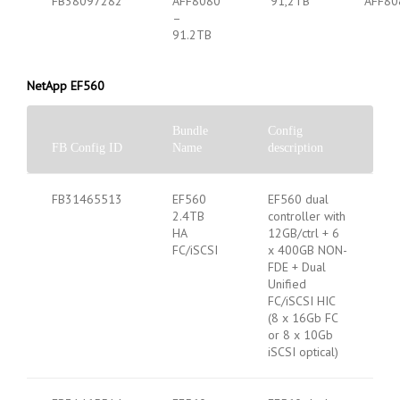
FB38097282
AFF8080
91,2TB
AFF80
–
91.2TB
NetApp EF560
Bundle
Config
FB Config ID
Name
description
FB31465513
EF560
EF560 dual
2.4TB
controller with
HA
12GB/ctrl + 6
FC/iSCSI
x 400GB NON-
FDE + Dual
Unified
FC/iSCSI HIC
(8 x 16Gb FC
or 8 x 10Gb
iSCSI optical)