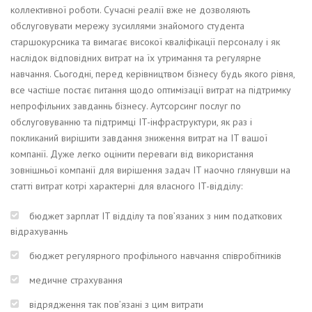
коллективної роботи. Сучасні реалії вже не дозволяють
обслуговувати мережу зусиллями знайомого студента
старшокурсника та вимагає високої кваліфікації персоналу і як
наслідок відповідних витрат на їх утримання та регулярне
навчання. Сьогодні, перед керівництвом бізнесу будь якого рівня,
все частіше постає питання щодо оптимізації витрат на підтримку
непрофільних завданнь бізнесу. Аутсорсинг послуг по
обслуговуванню та підтримці IT-інфраструктури, як раз і
покликаний вирішити завдання зниження витрат на IT вашої
компанії. Дуже легко оцінити переваги від використання
зовнішньої компанії для вирішення задач IT наочно глянувши на
статті витрат котрі характерні для власного IT-відділу:
бюджет зарплат IT відділу та пов’язаних з ним податкових
відрахуваннь
бюджет регулярного профільного навчання співробітників
медичне страхування
відрядження так пов’язані з цим витрати