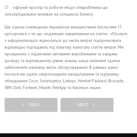
офісний простір та робоче місце співробітника що
опосередковано впливає на успішність бізнесу
Ще одною очевидною перевагою використання послугами IT-
аутсорсинга є те що, податкове навантаженя на статтю «Послуги
з інформатизації» відноситься до числа витрат підпріємствата
відповідно підпадають під пільгову налогову статтю витрат. Ми
проацюємо з лідуючими світовими виробниками та завдяки
досвіду та відповідному рівню знаннь, наша компанія здатна
забеспечити належну якість обслуговування. В рамках даної
послуги ми здатні запропонувати налаштування та підтримку
обладнання Сisco, Smartoptics, Linksys, Hewlet Packard, Brocade,
IBM, Dell, Fortinet, Hitachi, NetApp та багатьох інших.
PREV
NEXT